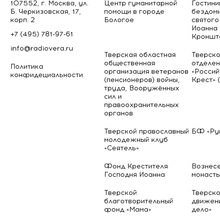
107552, г. Москва, ул.
Центр гуманитарной
Гостини
Б. Черкизовская, 17,
помощи в городе
бездомн
корп. 2
Бологое
святого
Иоанна
+7 (495) 781-97-61
Кроншт
info@radiovera.ru
Тверская областная
Тверско
общественная
отделен
Политика
организация ветеранов
«Россий
конфидециальности
(пенсионеров) войны,
Крест» 
труда, Вооружённых
сил и
правоохранительных
органов
Тверской православный
БФ «Ру
молодежный клуб
«Сеятель»
Фонд Крестителя
Вознес
Господня Иоанна
монаст
Тверской
Тверско
благотворительный
движен
фонд «Мама»
дело»