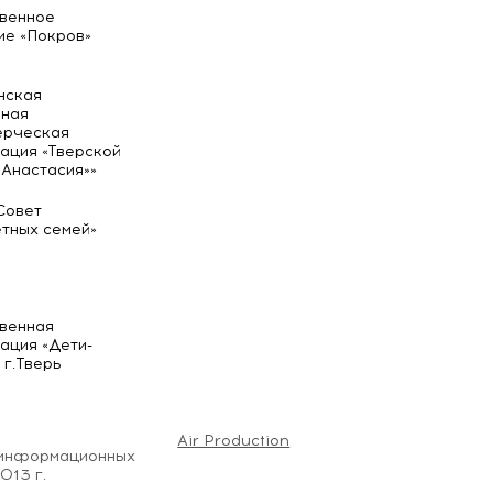
венное
е «Покров»
нская
мная
ерческая
ация «Тверской
«Анастасия»»
Совет
тных семей»
венная
ация «Дети-
 г.Тверь
Air Production
 информационных
013 г.