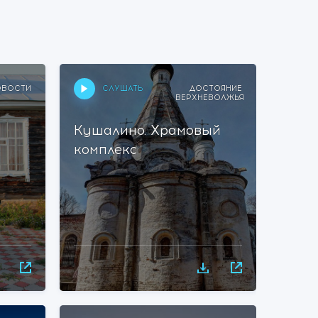
СЛУШАТЬ
ОВОСТИ
ДОСТОЯНИЕ
ВЕРХНЕВОЛЖЬЯ
Кушалино. Храмовый
Встр
комплекс
Анат