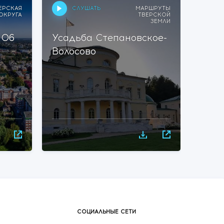
СЛУШАТЬ
ЕРСКАЯ
МАРШРУТЫ
ОКРУГА
ТВЕРСКОЙ
ЗЕМЛИ
 06
Усадьба Степановское-
Росс
Волосово
Крес
Твер
паци
ВИЧ 
СОЦИАЛЬНЫЕ СЕТИ