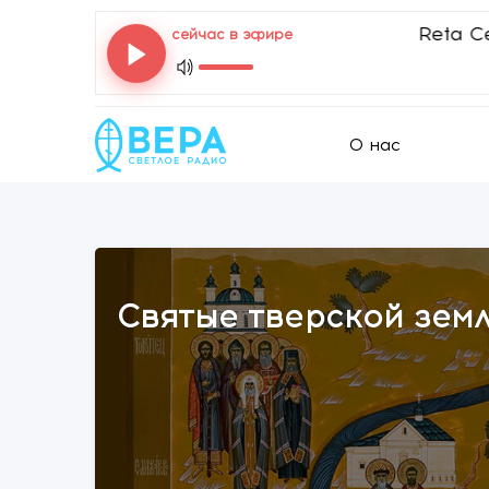
Reta Ceol - The
сейчас в эфире
О нас
Святые тверской зем