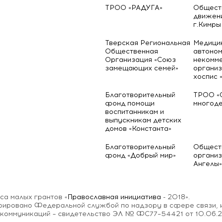
ТРОО «РАДУГА»
Общест
движени
г.Кимры
Тверская Региональная
Медици
Общественная
автоно
Организация «Союз
некомм
замещающих семей»
организ
хоспис 
Благотворительный
ТРОО «
фонд помощи
многоде
воспитанникам и
выпускникам детских
домов «Константа»
Благотворительный
Общест
фонд «Добрый мир»
организ
Ангелы»
а малых грантов «
Православная инициатива
- 2018».
трировано Федеральной службой по надзору в сфере связи,
 коммуникаций – свидетельство ЭЛ № ФС77–54421 от 10.06.2