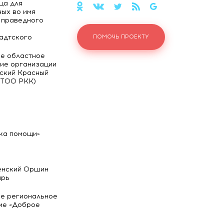
ца для
ых во имя
 праведного
адтского
ПОМОЧЬ ПРОЕКТУ
е областное
ие организации
ский Красный
(ТОО РКК)
ка помощи»
енский Оршин
ырь
е региональное
ие «Доброе