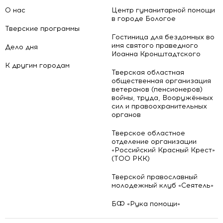
О нас
Центр гуманитарной помощи
в городе Бологое
Тверские программы
Гостиница для бездомных во
имя святого праведного
Дело дня
Иоанна Кронштадтского
К другим городам
Тверская областная
общественная организация
ветеранов (пенсионеров)
войны, труда, Вооружённых
сил и правоохранительных
органов
Тверское областное
отделение организации
«Российский Красный Крест»
(ТОО РКК)
Тверской православный
молодежный клуб «Сеятель»
БФ «Рука помощи»