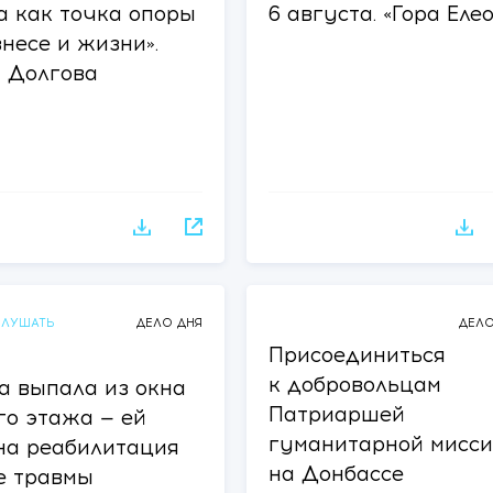
а как точка опоры
6 августа. «Гора Еле
знесе и жизни».
 Долгова
ЛУШАТЬ
ДЕЛО ДНЯ
ДЕЛО
Присоединиться
к добровольцам
а выпала из окна
Патриаршей
го этажа — ей
гуманитарной мисс
а реабилитация
на Донбассе
е травмы