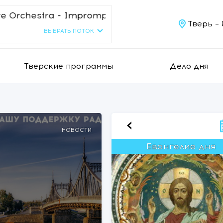
Impromptu, Op. 90 D. 899, No. 3 in G Flat Major
Тверь –
ВЫБРАТЬ ПОТОК
Тверские программы
Дело дня
‹
НОВОСТИ
Евангелие дня