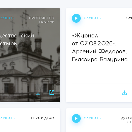
ЛУШАТЬ
СЛУШАТЬ
ПРОГУЛКИ ПО
ЖУ
МОСКВЕ
ественский
«Журнал
стырь
от 07.08.2026».
Арсений Федоров,
Глафира Базурина
ЛУШАТЬ
СЛУШАТЬ
ВЕРА И ДЕЛО
ДУХО
Э