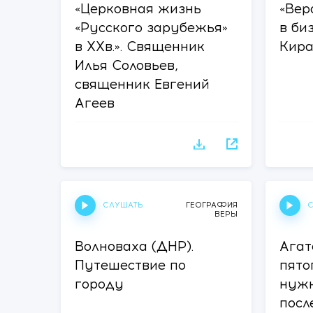
«Церковная жизнь
«Вер
«Русского зарубежья»
в би
в ХХв.». Священник
Кира
Илья Соловьев,
священник Евгений
Агеев
СЛУШАТЬ
С
ГЕОГРАФИЯ
ВЕРЫ
Волноваха (ДНР).
Агат
Путешествие по
пято
городу
нужн
посл