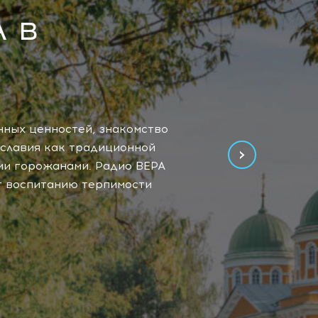
 в
и
муж,
елы
твых
ого
нных ценностей, знакомство
›
ославия как традиционной
ми горожанами. Радио ВЕРА
Бог
т воспитанию терпимости
ился