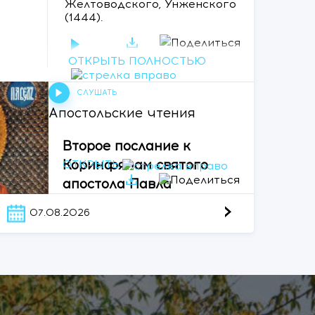
Желтоводского, Унженского
у
(1444).
ьев;
ОТКРЫТЬ ПОЛНОСТЬЮ
СЛУШАТЬ
р и,
Память V Вселенского
СЛУШАТЬ
Собора (553).
у;
Апостольские чтения
го;
Второе послание к
СЛУШАТЬ
Коринфянам святого
ОТКРЫТЬ
 и
апостола Павла
›
07.08.2026
 она
е.
вет:
й,