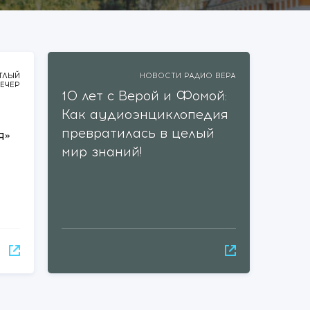
ТЛЫЙ
НОВОСТИ РАДИО ВЕРА
ЕЧЕР
10 лет с Верой и Фомой:
Как аудиоэнциклопедия
превратилась в целый
я»
мир знаний!