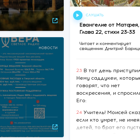
СЛУШАТЬ
Евангелие от Матфея,
Глава 22, стихи 23-33
Читает и комментирует
НОВОСТИ
священник Дмитрий Бариц
В тот день приступил
23
Нему саддукеи, которы
говорят, что нет
воскресения, и спросил
Его:
Учитель! Моисей сказ
24
если кто умрет, не имея
детей, то брат его пуст
возьмет за себя жену е