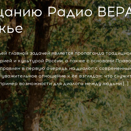
щанию Радио ВЕРА
ибо в воскресении н
30
женятся, ни выходят за
жье
но пребывают, как Анг
Божии на небесах.
А о воскресении мер
31
не читали ли вы реченн
чьей главной задачей является пропаганда традицио
вам Богом:
рией и культурой России, а также с основами Прав
Я Бог Авраама, и Бог
32
аправлен в первую очередь на диалог с современны
Исаака, и Бог Иакова? 
 уважительное отношение к ее взглядам, что служи
не есть Бог мертвых, но
пример возможности для диалога между людьми […]
живых.
И, слыша, народ див
33
учению Его.