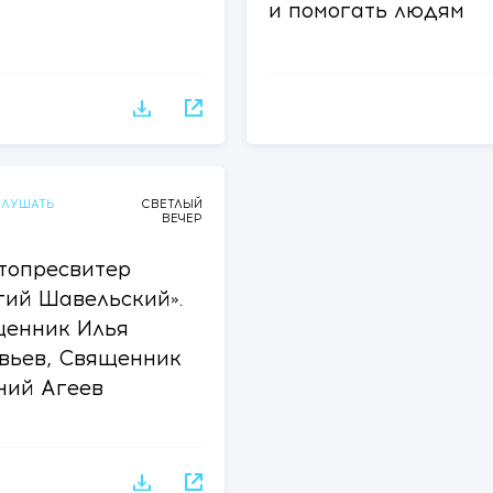
и помогать людям
в зоне конфликта
ЛУШАТЬ
СВЕТЛЫЙ
ВЕЧЕР
топресвитер
гий Шавельский».
енник Илья
вьев, Священник
ний Агеев