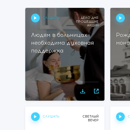
СЛУШАТЬ
С
ДЕЛО ДНЯ.
ПРОШЕДШИЕ
АКЦИИ
Людям в больницах
Рожд
необходима духовная
мона
поддержка
СЛУШАТЬ
С
СВЕТЛЫЙ
ВЕЧЕР