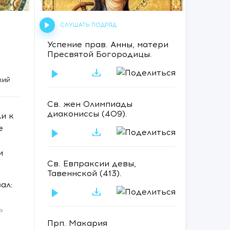
СЛУШАТЬ ПОДРЯД
Успение прав. Анны, матери
Пресвятой Богородицы.
кий
СЛУШАТЬ
Св. жен Олимпиады
диакониссы (409).
и к
е
СЛУШАТЬ
и
Св. Евпраксии девы,
Тавеннской (413).
ал:
СЛУШАТЬ
ь
го и
Прп. Макария