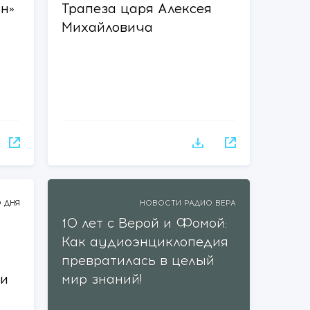
он»
Трапеза царя Алексея
Михайловича
 ДНЯ
НОВОСТИ РАДИО ВЕРА
10 лет с Верой и Фомой:
Как аудиоэнциклопедия
превратилась в целый
ии
мир знаний!