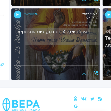
СЛУШАТЬ
ТВЕРСКАЯ
ОКРУГА
Тверская округа от 4 декабря
«Э
Тв
лю