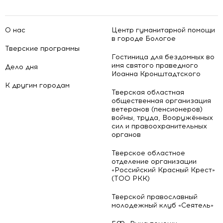
О нас
Центр гуманитарной помощи
в городе Бологое
Тверские программы
Гостиница для бездомных во
имя святого праведного
Дело дня
Иоанна Кронштадтского
К другим городам
Тверская областная
общественная организация
ветеранов (пенсионеров)
войны, труда, Вооружённых
сил и правоохранительных
органов
Тверское областное
отделение организации
«Российский Красный Крест»
(ТОО РКК)
Тверской православный
молодежный клуб «Сеятель»