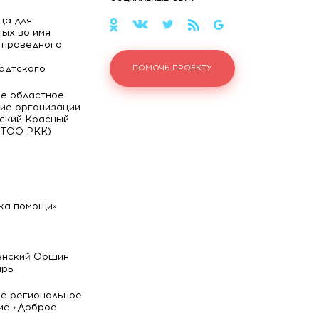
ца для
ых во имя
 праведного
адтского
ПОМОЧЬ ПРОЕКТУ
е областное
ие организации
ский Красный
(ТОО РКК)
ка помощи»
енский Оршин
ырь
е региональное
ие «Доброе