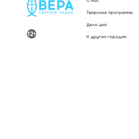
О нас
Тверские программы
Дело дня
К другим городам