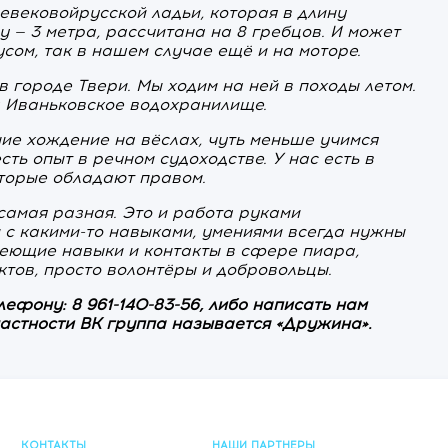
евековойрусской ладьи, которая в длину
у — 3 метра, рассчитана на 8 гребцов. И может
усом, так в нашем случае ещё и на моторе.
в городе Твери. Мы ходим на ней в походы летом.
а Иваньковское водохранилище.
ие хождение на вёслах, чуть меньше учимся
сть опыт в речном судоходстве. У нас есть в
оторые обладают правом.
самая разная. Это и работа руками
и с какими-то навыками, умениями всегда нужны
имеющие навыки и контакты в сфере пиара,
тов, просто волонтёры и добровольцы.
ефону: 8 961-140-83-56, либо написать нам
частности ВК группа называется «Дружина».
КОНТАКТЫ
НАШИ ПАРТНЕРЫ