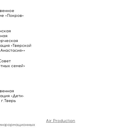
венное
е «Покров»
нская
мная
ерческая
ация «Тверской
«Анастасия»»
Совет
тных семей»
венная
ация «Дети-
 г.Тверь
Air Production
 информационных