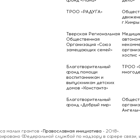
фонд «Мама»
дело»
ТРОО «РАДУГА»
Общест
движени
г.Кимры
Тверская Региональная
Медици
Общественная
автоно
Организация «Союз
некомм
замещающих семей»
организ
хоспис 
Благотворительный
ТРОО «
фонд помощи
многоде
воспитанникам и
выпускникам детских
домов «Константа»
Благотворительный
Общест
фонд «Добрый мир»
организ
Ангелы»
а малых грантов «
Православная инициатива
- 2018».
трировано Федеральной службой по надзору в сфере связи,