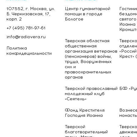
107552, г. Москва, ул.
Центр гуманитарной
Гостини
Б. Черкизовская, 17,
помощи в городе
бездомн
корп. 2
Бологое
святого
Иоанна
+7 (495) 781-97-61
Кроншт
info@radiovera.ru
Тверская областная
Тверско
общественная
отделен
Политика
организация ветеранов
«Россий
конфидециальности
(пенсионеров) войны,
Крест» 
труда, Вооружённых
сил и
правоохранительных
органов
Тверской православный
БФ «Ру
молодежный клуб
«Сеятель»
Фонд Крестителя
Вознес
Господня Иоанна
монаст
Тверской
Тверско
благотворительный
движен